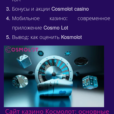
Бонусы и акции Cosmolot casino
Мобильное казино: современное
приложение Cosmo Lot
Вывод: как оценить Kosmolot
Сайт казино Космолот: основные