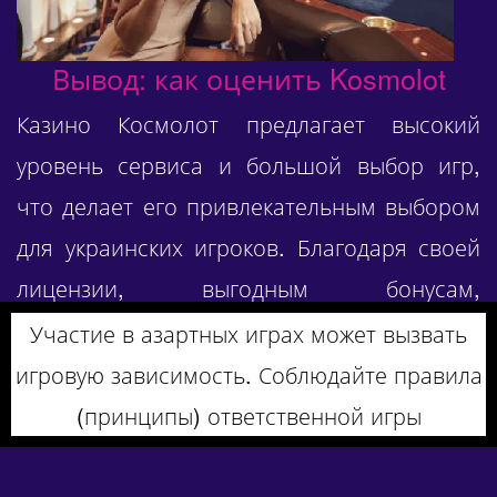
Вывод: как оценить Kosmolot
Казино Космолот предлагает высокий
уровень сервиса и большой выбор игр,
что делает его привлекательным выбором
для украинских игроков. Благодаря своей
лицензии, выгодным бонусам,
дружелюбному сервису и мобильной
Участие в азартных играх может вызвать
совместимости, это казино заслуживает
игровую зависимость. Соблюдайте правила
внимания и признания.
(принципы) ответственной игры