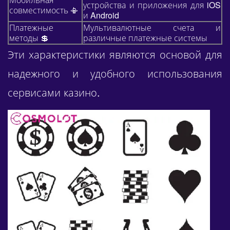
устройства и приложения для iOS
совместимость 📳
и Android
Платежные
Мультивалютные счета и
методы 💲
различные платежные системы
Эти характеристики являются основой для
надежного и удобного использования
сервисами казино.