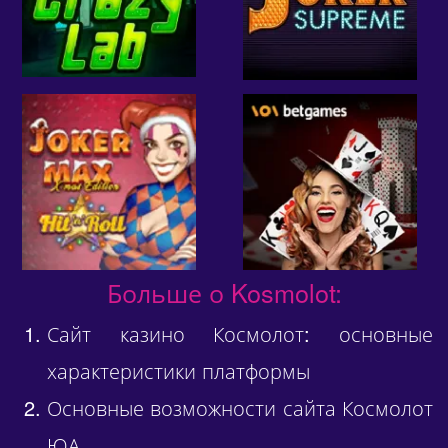
Больше о Kosmolot:
Сайт казино Космолот: основные
характеристики платформы
Основные возможности сайта Космолот
ЮА