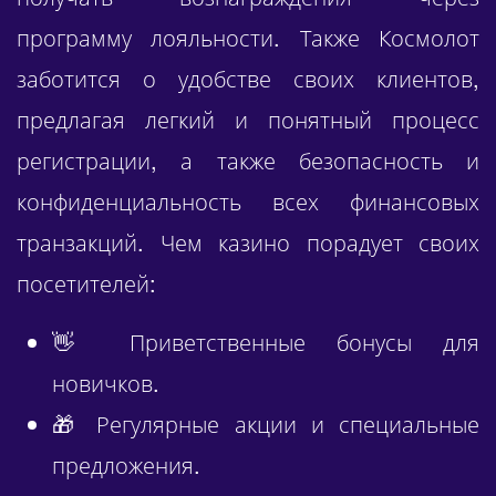
программу лояльности. Также Космолот
заботится о удобстве своих клиентов,
предлагая легкий и понятный процесс
регистрации, а также безопасность и
конфиденциальность всех финансовых
транзакций. Чем казино порадует своих
посетителей:
👋 Приветственные бонусы для
новичков.
🎁 Регулярные акции и специальные
предложения.