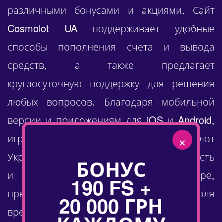
различными бонусами и акциями. Сайт
Cosmolot UA поддерживает удобные
способы пополнения счета и вывода
средств, а также предлагает
круглосуточную поддержку для решения
любых вопросов. Благодаря мобильной
версии и приложениям для iOS и Android,
×
играть можно с любого места. Космолот
Украина также обеспечивает безопасность
БОНУС
и ответственный подход к игре,
190 FS +
предоставляя инструменты для контроля
20 000 ГРН
времени и расходов.